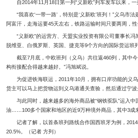
自2014年11月18日第一列“义新欧”列车发车以
“我喜欢‘一带一路’，特别是‘义新欧’班列！”义乌
阿富汗，走海运要45天左右，铁路运输时间只要两周，性
“义新欧”的运营方、天盟实业投资有限公司董事长
脱维亚、白俄罗斯、英国、捷克等9个方向的国际货运班
截至7月底，中欧班列（义乌）共往返460列，其中今
构衔接配合得越来越好。”冯旭斌说。
为促进铁海联运，2011年10月，拥有口岸功能的
货主可以马上把货物运到义乌港通关查验，然后通过宁波
与此同时，越来越多的海外商品被“钢铁驼队”运入
油……100多个国家和地区的近9万种境外商品，其中3成
记者了解，以首条班列路线合作国西班牙为例，2014
20.5%。（记者 方列）