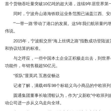
首个货物吞吐量突破10亿吨的超大港，连续9年居世界第
同时，宁波舟山港海铁联运业务范围已涵盖江西、安
“‘一带一路’带动了港口的发展。这5年我们航班量
伟说。
2015年，宁波航交所“海上丝绸之路”指数成功登
和协议结算的标准。
与之呼应，一些中国本土企业正积极走出去，到世界
功能件，年销售额超50亿元。
“驼队”显英武 互惠促畅达
记者了解，满载49车98个标箱义乌小商品的中欧班列“
圆通集团董事长喻渭蛟认为，作为“义新欧”中欧班列
动公司进一步从义乌走向全球。