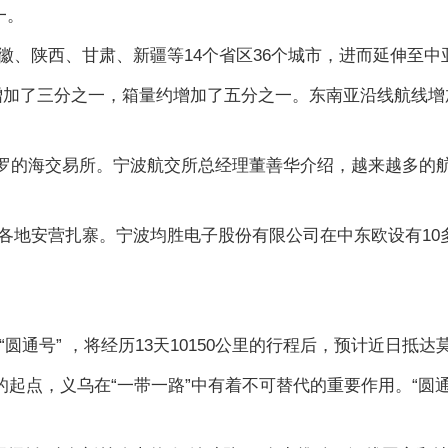
一。
徽、陕西、甘肃、新疆等14个省区36个城市，进而延伸至中
约增加了三分之一，箱量约增加了五分之一。东南亚沿线航线
陆波罗的海交易所。宁波航交所总经理董善华介绍，越来越多的
各地安营扎寨。宁波均胜电子股份有限公司在中东欧设有10
圆通号” ，将经历13天10150公里的行程后，预计近日抵达
的起点，义乌在“一带一路”中有着不可替代的重要作用。“圆