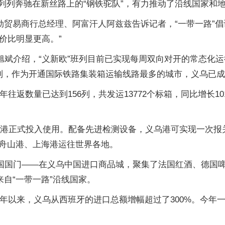
来，一列列奔驰在新丝路上的“钢铁驼队”，有力推动了沿线国
市法勋贸易商行总经理、阿富汗人阿兹兹告诉记者，“一带一路
价比明显更高。”
冯旭斌介绍，“义新欧”班列目前已实现每周双向对开的常态化
列，作为开通国际铁路集装箱运输线路最多的城市，义乌已
年往返数量已达到156列，共发运13772个标箱，同比增长1
义乌港正式投入使用。配备先进检测设备，义乌港可实现一次
舟山港、上海港运往世界各地。
中国国门——在义乌中国进口商品城，聚集了法国红酒、德国
来自“一带一路”沿线国家。
年以来，义乌从西班牙的进口总额增幅超过了300%。今年一季