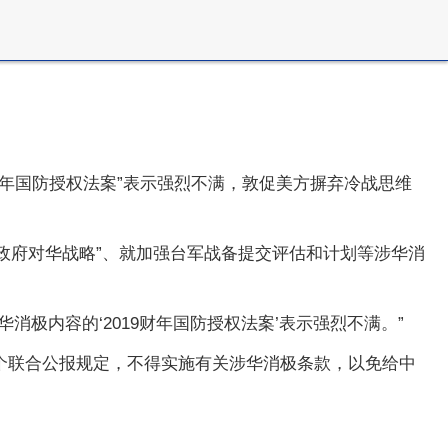
9财年国防授权法案”表示强烈不满，敦促美方摒弃冷战思维
全政府对华战略”、就加强台军战备提交评估和计划等涉华消
极内容的‘2019财年国防授权法案’表示强烈不满。”
个联合公报规定，不得实施有关涉华消极条款，以免给中